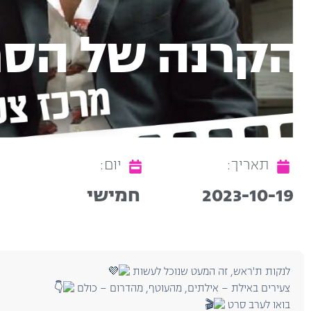
הקרנה של הסרט  IN
תאריך:
יום:
2023-10-19
חמישי
לנקות ת'ראש, זה המעט שנוכל לעשות
צעירים באילת – אילתים, מהעוטף, מהדרום – כולם
בואו לערב סרט