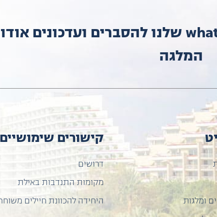
הצטרפו לקבוצת ה-whatsapp שלנו להסברים ועדכונים אוד
המלגה
ט
קישורים שימושיים
ת
דרושים
מקומות התנדבות באילת
ם ומלגות
היחידה להכוונת חיילים משוחר