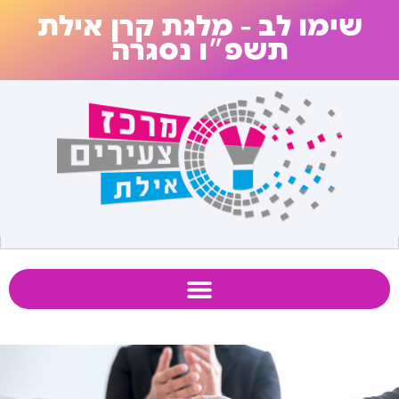
שימו לב – מלגת קרן אילת
תשפ״ו נסגרה