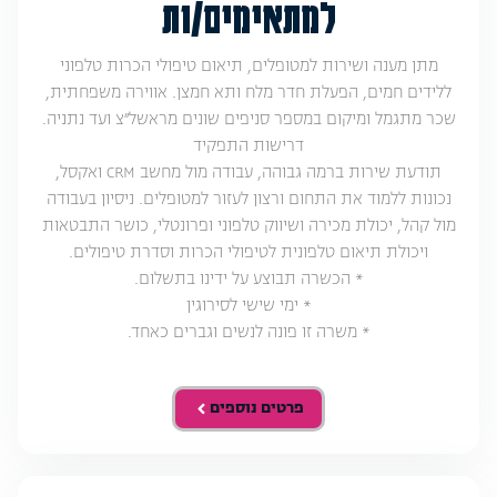
למתאימים/ות
מתן מענה ושירות למטופלים, תיאום טיפולי הכרות טלפוני
ללידים חמים, הפעלת חדר מלח ותא חמצן. אווירה משפחתית,
שכר מתגמל ומיקום במספר סניפים שונים מראשל״צ ועד נתניה.
דרישות התפקיד
תודעת שירות ברמה גבוהה, עבודה מול מחשב CRM ואקסל,
נכונות ללמוד את התחום ורצון לעזור למטופלים. ניסיון בעבודה
מול קהל, יכולת מכירה ושיווק טלפוני ופרונטלי, כושר התבטאות
ויכולת תיאום טלפונית לטיפולי הכרות וסדרת טיפולים.
* הכשרה תבוצע על ידינו בתשלום.
* ימי שישי לסירוגין
* משרה זו פונה לנשים וגברים כאחד.
פרטים נוספים