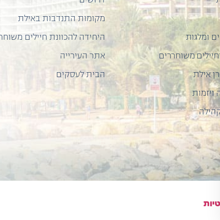
ת
דרושים
מקומות התנדבות באילת
ם ומלגות
היחידה להכוונת חיילים משוחר
וחיילים משוחררים
אתר העירייה
ן אילת
הבית לעסקים
ויזמות
הילה
יות