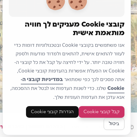
דף הבי
Ynews
קובצי Cookie מעניקים לך חוויה
סטודנטי
מותאמת אישית
חיילים 
אנו משתמשים בקובצי Cookie ובטכנולוגיות דומות כדי
מלגת קר
לעזור להתאים אישית, להתאים ולמדוד מודעות ולספק
תעסוקה 
חוויה טובה יותר. על ידי לחיצה על קבל את כל קובצי ה-
חברה וק
Cookie או הפעלת אפשרות בהעדפות קובצי Cookie,
במדיניות קובצי ה-
אתה מסכים לכך כפי שמתואר
Cookie
שלנו. כדי לשנות העדפות או לבטל את ההסכמה,
אנא עדכן את העדפות העוגיות שלך.
קבל קובצי Cookie
הגדרות קובצי Cookie
ביטול
הצהרת נגישות
הצהרת פרט
© כל הזכויות שמורות למרכז צעירים |
|